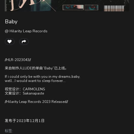
Baby
随
便
@ Hilarity Leap Records
听
听
//HLR-2023043//
来自制作人LUDE的单曲”Baby”已上线。
If i could only be with you in my dreams,baby,
well…I would want to sleep forever…
视觉设计：CARMOLENS
文案设计：Sakanapaste
//Hilarity Leap Records 2023 Released//
发布于2023年12月1日
标签: