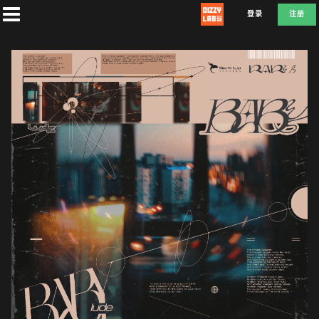
登录
注册
首
页
社
团
兑
换
E
F
D
L
A
T
E