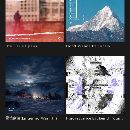
Это Наше Время
Don't Wanna Be Lonely
雪境余溫(Lingering Warmth)
Fluorescence Broken Unfounded（荧轮破光）