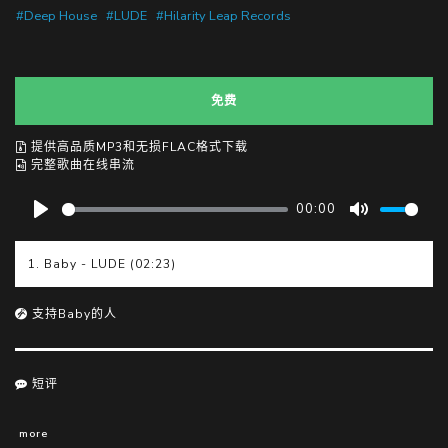
#Deep House
#LUDE
#Hilarity Leap Records
免费
提供高品质MP3和无损FLAC格式下载
完整歌曲在线串流
00:00
P
M
l
u
1. Baby - LUDE (02:23)
a
t
y
e
支持Baby的人
短评
more