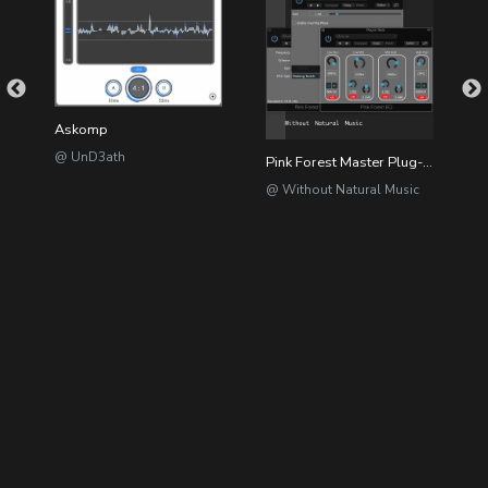
Askomp
@ UnD3ath
ur Ambient PAD VOL.2
Pink Forest Master Plug-ins Pack 石竹林母带插件包
@ Without Natural Music
@
@dizzylab //
粤ICP备2023012417号-2
/ 粤网文(2023)1846-132号
/ 节目制作经营许可证（京）字第09124号
Links //
時古月雨
/
Yonder Voice
//
APP
//
排行榜
/
遇到问题?
/
社团
入驻