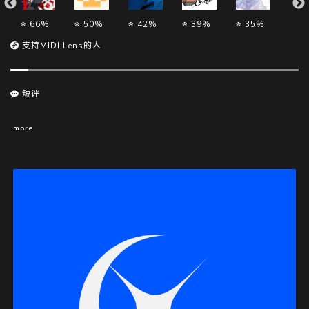
66%
50%
42%
39%
35%
3
支持MIDI Lens的人
短评
more