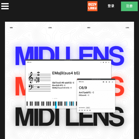
登录
注册
首
页
社
团
兑
换
T
A
D
E
F
L
E