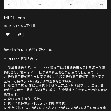
MIDI Lens
随
便
@ HOSHIKUZU下弦星
听
听
简约纯净的 MIDI 和弦可视化工具
MIDI Lens 更新日志 (v1.1.0)
1. 新增五线谱视图。MIDI Lens 现在可以以五线谱形式实时显示当前演
奏的音符，输入的 MIDI 信号会同步呈现在高音谱号与低音谱号上。
2. 级数显示模式现在支持键盘标注。在和弦级数显示模式下，钢琴键盘
区域上方会显示以当前所设调为基准的音阶级数。
3. 新增菜单选项"在默认模式下于键盘上方显示音阶级数"。开启后，即
使和弦显示处于默认（非级数）模式，每个琴键上方也会显示对应的音阶
级数标注。
4. 窗口现在支持自由缩放。
5. 优化了悬停提示（Tooltip）的视觉样式。
6. 重点优化了 sus 和弦的命名表述；七和弦与九和弦的转位显示现在也