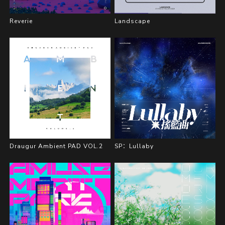
Reverie
Landscape
Draugur Ambient PAD VOL.2
SP：Lullaby