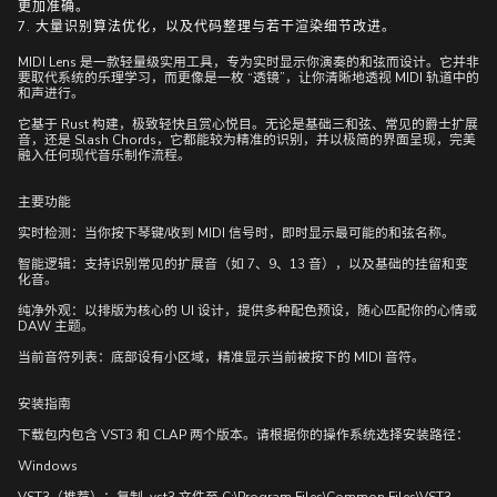
更加准确。
7. 大量识别算法优化，以及代码整理与若干渲染细节改进。
MIDI Lens 是一款轻量级实用工具，专为实时显示你演奏的和弦而设计。它并非
要取代系统的乐理学习，而更像是一枚 “透镜”，让你清晰地透视 MIDI 轨道中的
和声进行。
它基于 Rust 构建，极致轻快且赏心悦目。无论是基础三和弦、常见的爵士扩展
音，还是 Slash Chords，它都能较为精准的识别，并以极简的界面呈现，完美
融入任何现代音乐制作流程。
主要功能
实时检测：当你按下琴键/收到 MIDI 信号时，即时显示最可能的和弦名称。
智能逻辑：支持识别常见的扩展音（如 7、9、13 音），以及基础的挂留和变
化音。
纯净外观：以排版为核心的 UI 设计，提供多种配色预设，随心匹配你的心情或
DAW 主题。
当前音符列表：底部设有小区域，精准显示当前被按下的 MIDI 音符。
安装指南
下载包内包含 VST3 和 CLAP 两个版本。请根据你的操作系统选择安装路径：
Windows