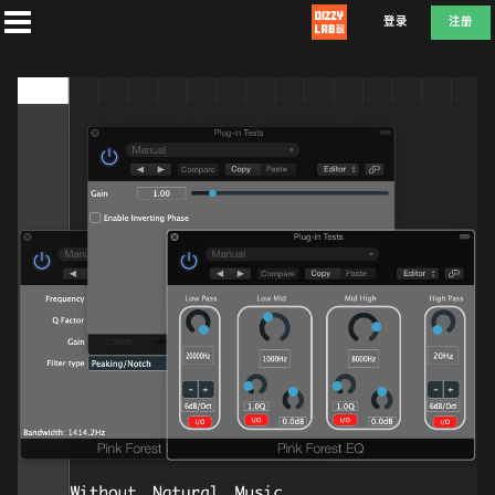
登录
注册
首
页
社
团
兑
换
D
E
F
L
A
T
E