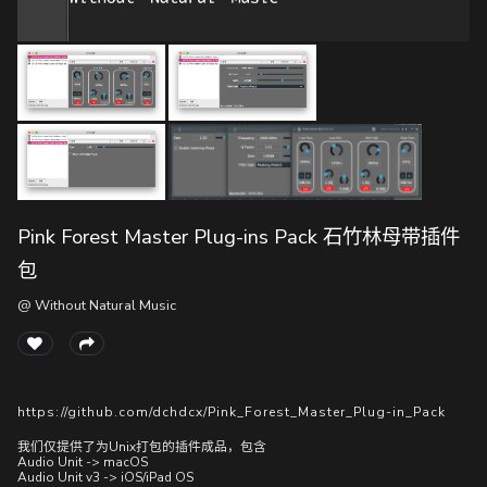
随
便
听
听
Pink Forest Master Plug-ins Pack 石竹林母带插件
包
@ Without Natural Music
https://github.com/dchdcx/Pink_Forest_Master_Plug-in_Pack
我们仅提供了为Unix打包的插件成品，包含
Audio Unit -> macOS
Audio Unit v3 -> iOS/iPad OS