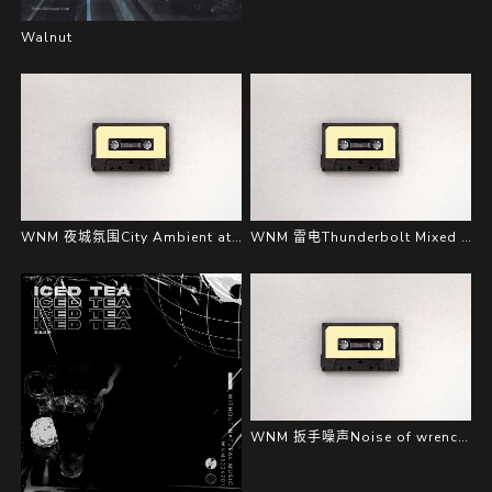
Walnut
WNM 夜城氛围City Ambient at Night Sample Audio
WNM 雷电Thunderbolt Mixed Kits
WNM 扳手噪声Noise of wrench Sample Pack